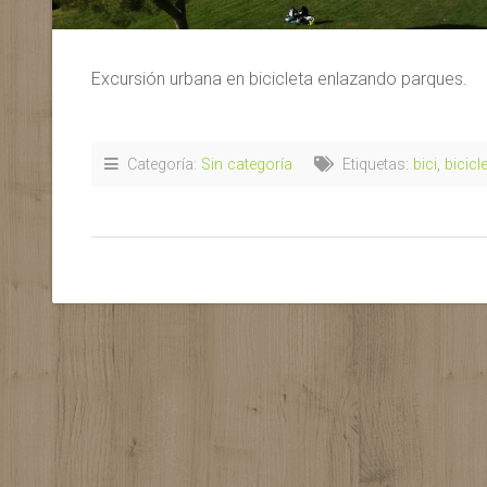
Excursión urbana en bicicleta enlazando parques.
Categoría:
Sin categoría
Etiquetas:
bici
,
bicicl