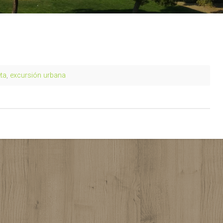
eta
,
excursión urbana