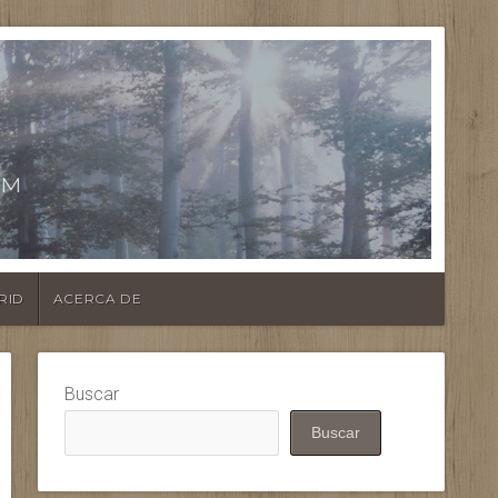
E
KM
RID
ACERCA DE
Buscar
Buscar