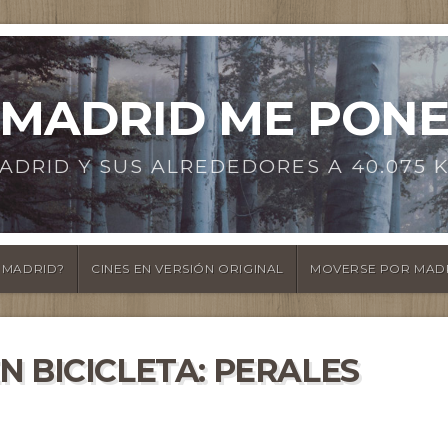
MADRID ME PON
ADRID Y SUS ALREDEDORES A 40.075 
 MADRID?
CINES EN VERSIÓN ORIGINAL
MOVERSE POR MAD
 BICICLETA: PERALES