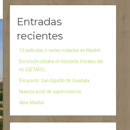
Entradas
recientes
10 películas o series rodadas en Madrid
Excursión urbana en bicicleta: Perales del
río (GETAFE)
Excursión: San Agustín de Guadalix
Nuevos post de supervivencia
Abre Madrid